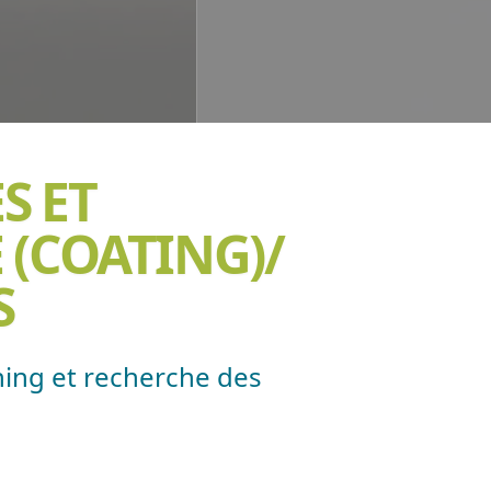
S ET
 (COATING)/
S
ening et recherche des